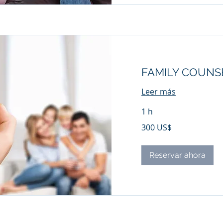
FAMILY COUNS
Leer más
1 h
300
300 US$
dólares
estadounidenses
Reservar ahora