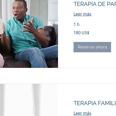
TERAPIA DE PA
Leer más
1 h
180
180 US$
dólares
estadounidenses
Reservar ahora
TERAPIA FAMIL
Leer más