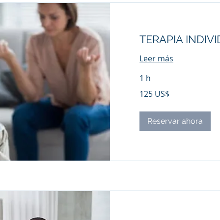
TERAPIA INDIV
Leer más
1 h
125
125 US$
dólares
estadounidenses
Reservar ahora