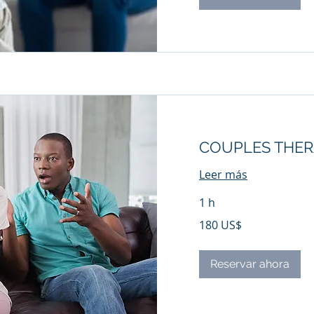
COUPLES THE
Leer más
1 h
180
180 US$
dólares
estadounidenses
Reservar ahora