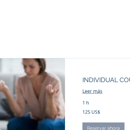
Inicio
Hola
Tratamiento
Contactar
INDIVIDUAL C
Leer más
1 h
125
125 US$
dólares
estadounidenses
Reservar ahora